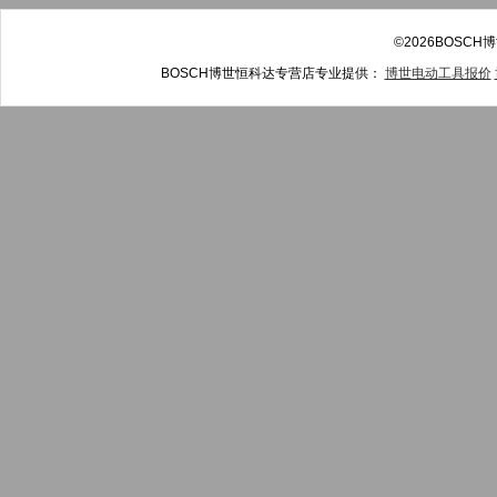
©2026BOSC
BOSCH博世恒科达专营店专业提供：
博世电动工具报价