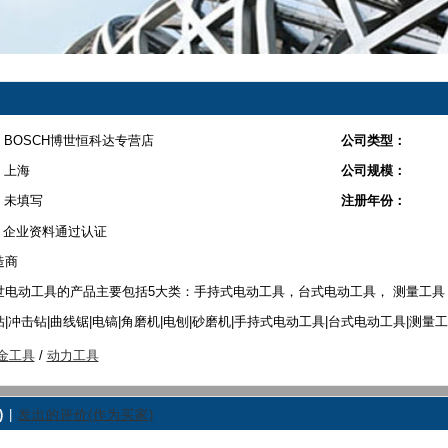
BOSCH博世恒科达专营店
公司类型：
上海
公司规模：
未填写
注册年份：
企业资料通过认证
造商
世电动工具的产品主要包括5大类：手持式电动工具，台式电动工具， 测量工
钻|冲击钻|曲线锯|电镐|角磨机|电刨|砂磨机|手持式电动工具|台式电动工具|测量
金工具
/
动力工具
)
|
发出的评价(作为买家)