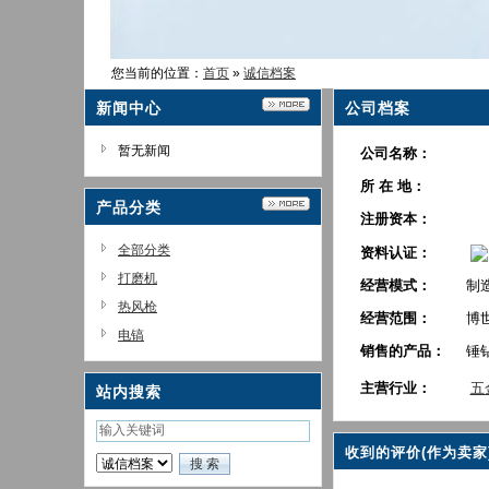
您当前的位置：
首页
»
诚信档案
新闻中心
公司档案
暂无新闻
公司名称：
所 在 地：
产品分类
注册资本：
全部分类
资料认证：
打磨机
经营模式：
制
热风枪
经营范围：
博
电镐
销售的产品：
锤
主营行业：
五
站内搜索
收到的评价(作为卖家